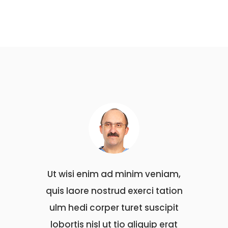
veniam,
Ut wisi enim ad minim veniam,
Ut wis
 tation
quis laore nostrud exerci tation
quis l
uscipit
ulm hedi corper turet suscipit
ulm he
ip erat
lobortis nisl ut tio aliquip erat
lobort