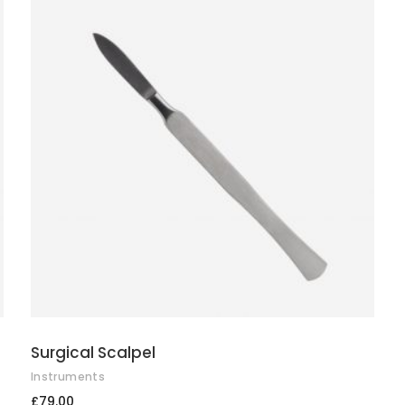
ADD TO CART
Surgical Scalpel
Instruments
£
79.00