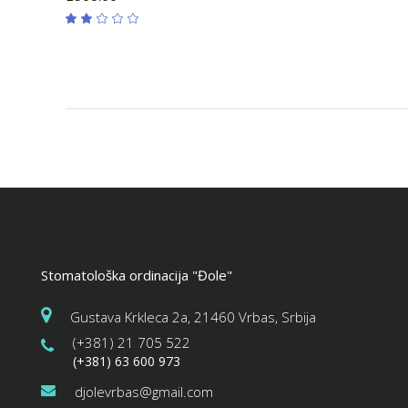
Rated
2.00
out
of
5
Stomatološka ordinacija "Đole"
Gustava Krkleca 2a, 21460 Vrbas, Srbija
(+381) 21 705 522
(+381) 63 600 973
djolevrbas@gmail.com