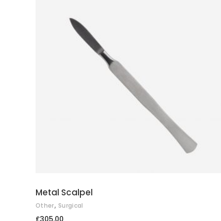
ADD TO CART
Metal Scalpel
,
Other
Surgical
£
305.00